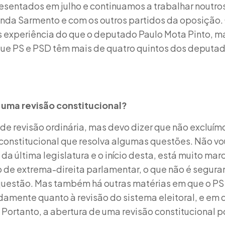
esentados em julho e continuamos a trabalhar noutr
anda Sarmento e com os outros partidos da oposição.
experiência do que o deputado Paulo Mota Pinto, m
ue PS e PSD têm mais de quatro quintos dos deputa
l uma revisão constitucional?
e revisão ordinária, mas devo dizer que não excluím
constitucional que resolva algumas questões. Não vo
 da última legislatura e o início desta, está muito m
do de extrema-direita parlamentar, o que não é segur
questão. Mas também há outras matérias em que o PS
amente quanto à revisão do sistema eleitoral, e em 
 Portanto, a abertura de uma revisão constitucional p