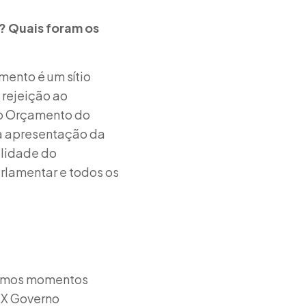
? Quais foram os
mento é um sítio
rejeição ao
do Orçamento do
 a apresentação da
alidade do
rlamentar e todos os
ivemos momentos
XX Governo