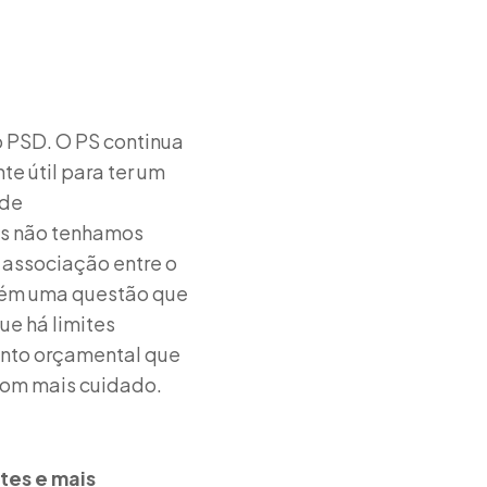
o PSD. O PS continua
e útil para ter um
 de
ios não tenhamos
 associação entre o
mbém uma questão que
ue há limites
ento orçamental que
com mais cuidado.
tes e mais