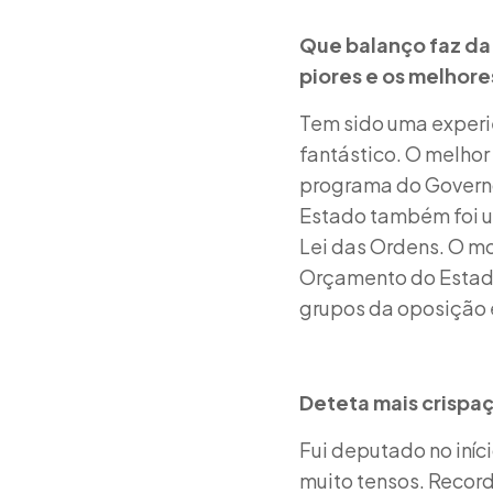
Que balanço faz da
piores e os melhor
Tem sido uma experiê
fantástico. O melho
programa do Governo
Estado também foi u
Lei das Ordens. O mo
Orçamento do Estado
grupos da oposição 
Deteta mais crispa
Fui deputado no iní
muito tensos. Recor