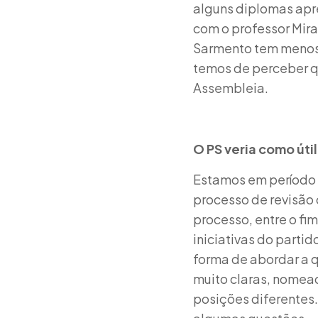
alguns diplomas apr
com o professor Mir
Sarmento tem menos 
temos de perceber q
Assembleia.
O PS veria como úti
Estamos em período d
processo de revisão 
processo, entre o fim
iniciativas do parti
forma de abordar a 
muito claras, nomead
posições diferentes.