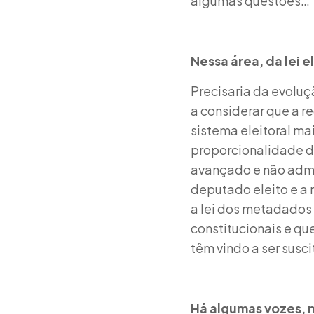
algumas questões…
Nessa área, da lei e
Precisaria da evoluç
a considerar que a 
sistema eleitoral ma
proporcionalidade de
avançado e não admi
deputado eleito e a
a lei dos metadados 
constitucionais e q
têm vindo a ser susc
Há algumas vozes, n