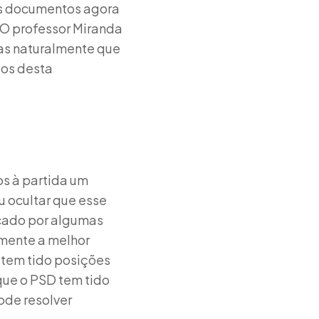
os documentos agora
 O professor Miranda
as naturalmente que
dos desta
os à partida um
u ocultar que esse
arcado por algumas
amente a melhor
 tem tido posições
que o PSD tem tido
ode resolver