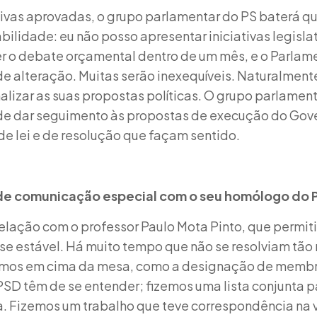
ivas aprovadas, o grupo parlamentar do PS baterá qu
lidade: eu não posso apresentar iniciativas legisla
 o debate orçamental dentro de um mês, e o Parlame
e alteração. Muitas serão inexequíveis. Naturalment
lizar as suas propostas políticas. O grupo parlamen
de dar seguimento às propostas de execução do Gov
de lei e de resolução que façam sentido.
 de comunicação especial com o seu homólogo do 
elação com o professor Paulo Mota Pinto, que permit
sse estável. Há muito tempo que não se resolviam tã
amos em cima da mesa, como a designação de membr
SD têm de se entender; fizemos uma lista conjunta p
. Fizemos um trabalho que teve correspondência na v