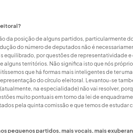
leitoral?
ão da posição de alguns partidos, particularmente d
redução do número de deputados não é necessariament
is equilibrado, por questões de representatividade e
 alguns territórios. Não significa isto que nós própr
tíssemos que há formas mais inteligentes de ter uma
 representação do círculo eleitoral. Levantou-se ta
(atualmente, na especialidade) não vai resolver, porq
uestões muito pontuais em torno da lei de enquadram
itados pela quinta comissão e que temos de estudar 
os pequenos partidos, mais vocais, mais exuberan