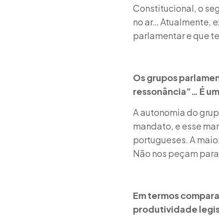
Constitucional, o s
no ar… Atualmente, e
parlamentar e que te
Os grupos parlamen
ressonância”… É uma
A autonomia do grup
mandato, e esse man
portugueses. A maio
Não nos peçam para t
Em termos comparat
produtividade legi