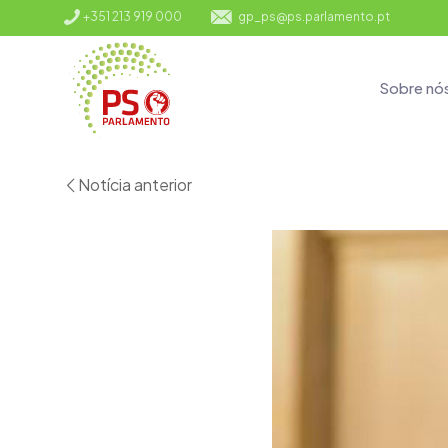
+351 213 919 000
gp_ps@ps.parlamento.pt
Sobre nó
Notícia anterior