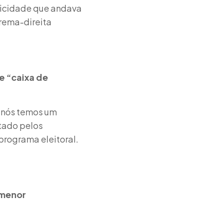
ricidade que andava
trema-direita
e “caixa de
 nós temos um
tado pelos
programa eleitoral.
 menor