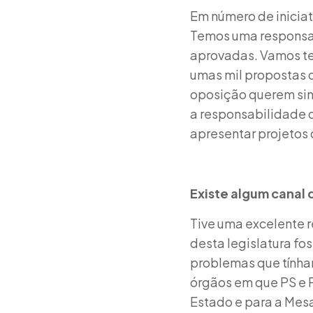
Em número de iniciat
Temos uma responsabi
aprovadas. Vamos ter
umas mil propostas d
oposição querem sina
a responsabilidade 
apresentar projetos 
Existe algum canal
Tive uma excelente r
desta legislatura fo
problemas que tính
órgãos em que PS e P
Estado e para a Mesa