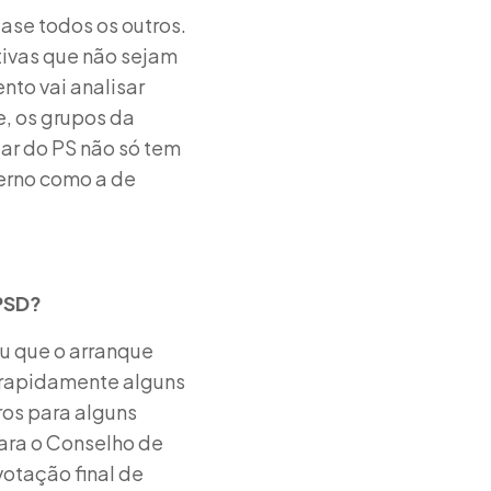
ase todos os outros.
tivas que não sejam
nto vai analisar
e, os grupos da
tar do PS não só tem
erno como a de
PSD?
iu que o arranque
o rapidamente alguns
os para alguns
ara o Conselho de
otação final de