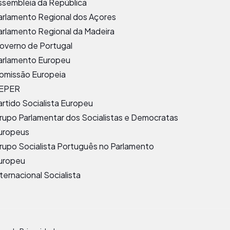
ssembleia da República
arlamento Regional dos Açores
arlamento Regional da Madeira
overno de Portugal
arlamento Europeu
omissão Europeia
EPER
artido Socialista Europeu
rupo Parlamentar dos Socialistas e Democratas
uropeus
rupo Socialista Português no Parlamento
uropeu
nternacional Socialista