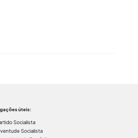
igações úteis:
artido Socialista
uventude Socialista