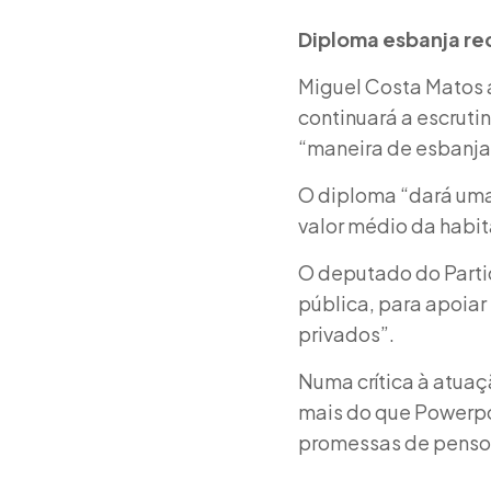
Diploma esbanja re
Miguel Costa Matos a
continuará a escruti
“maneira de esbanjar
O diploma “dará uma 
valor médio da habit
O deputado do Partid
pública, para apoiar
privados”.
Numa crítica à atuaç
mais do que Powerpo
promessas de pensos