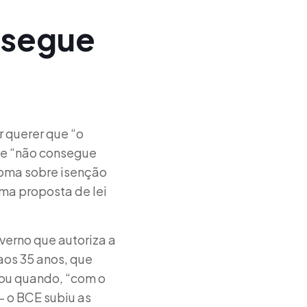
nsegue
 querer que “o
ue “não consegue
ploma sobre isenção
ma proposta de lei
verno que autoriza a
aos 35 anos, que
dou quando, “com o
– o BCE subiu as