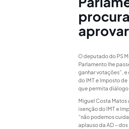
Parlame
procur
aprovar
O deputado do PS Mi
Parlamento lhe pass
ganhar votações”, e 
do IMT e Imposto de 
que permita diálogo 
Miguel Costa Matos a
isenção do IMT e Imp
“não podemos cuidar
aplauso da AD – dos 