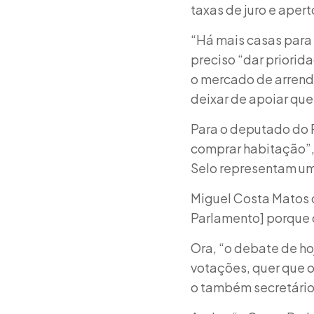
taxas de juro e aper
“Há mais casas para 
preciso “dar priorid
o mercado de arrend
deixar de apoiar que
Para o deputado do 
comprar habitação”, 
Selo representam um
Miguel Costa Matos 
Parlamento] porque q
Ora, “o debate de h
votações, quer que o
o também secretário-