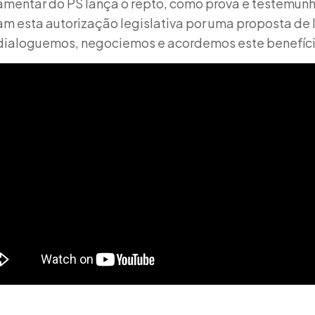
lamentar do PS lança o repto, como prova e testemun
am esta autorização legislativa por uma proposta de 
dialoguemos, negociemos e acordemos este benefício 