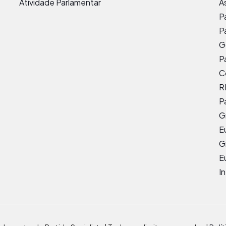
Atividade Parlamentar
A
P
P
G
P
C
R
P
G
E
G
E
I