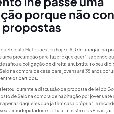
nto lhe passe uma
ação porque não co
 propostas
guel Costa Matos acusou hoje a AD de arrogância por
e uma procuração para fazer o que quer”, sabendo q
desafiou a coligação de direita a substituir o seu di
Selo na compra de casa para jovens até 35 anos por u
entre os partidos.
lertou, durante a discussão da proposta de lei do Go
osto de Selo na compra de habitação por jovens até 
 apenas daqueles que já têm casa própria”, e recor
seus eurodeputados e do hoje ministro das Finanças 