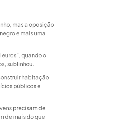
zinho, mas a oposição
tenegro é mais uma
l euros”, quando o
s, sublinhou.
construir habitação
ícios públicos e
ovens precisam de
am de mais do que