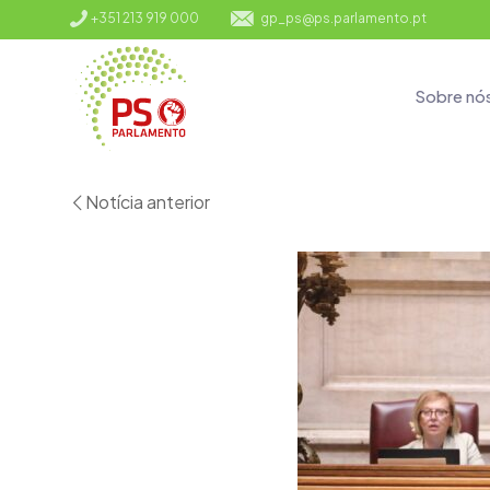
+351 213 919 000
gp_ps@ps.parlamento.pt
Sobre nó
Notícia anterior