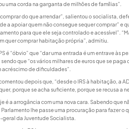
tou uma corda na garganta de milhões de famílias”.
comprar do que arrendar”, salientou o socialista, d
ade a apoiar quem não consegue sequer comprar” e qu
amento para que ele seja controlado e acessível”. 
m quer comprar habitação própria”, admitiu.
PS é “óbvio” que “dar uma entrada é um entrave às 
sendo que “os vários milhares de euros que se paga 
 acréscimo de dificuldades”.
comentou depois que, “desde o IRS à habitação, a A
uer, porque se acha suficiente, porque se recusa a n
oje é a arrogância com uma nova cara. Sabendo que 
 Parlamento lhe passe uma procuração para fazer o 
geral da Juventude Socialista.