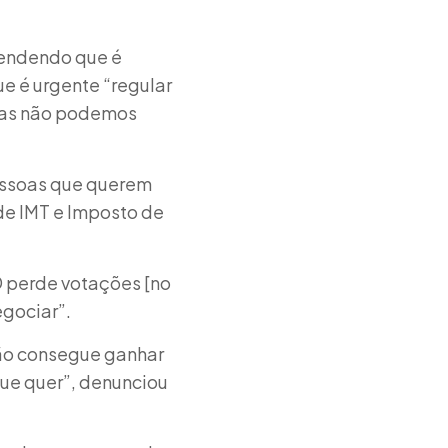
efendendo que é
e é urgente “regular
“Mas não podemos
pessoas que querem
de IMT e Imposto de
D perde votações [no
egociar”.
não consegue ganhar
que quer”, denunciou