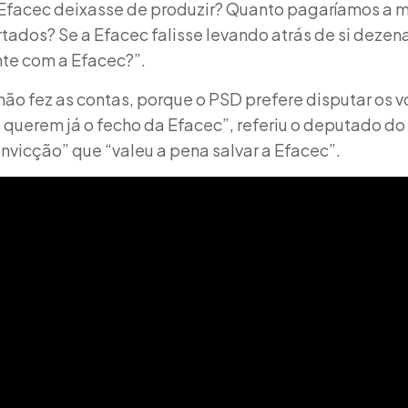
a Efacec deixasse de produzir? Quanto pagaríamos a m
ados? Se a Efacec falisse levando atrás de si deze
te com a Efacec?”.
não fez as contas, porque o PSD prefere disputar os v
 querem já o fecho da Efacec”, referiu o deputado do 
vicção” que “valeu a pena salvar a Efacec”.