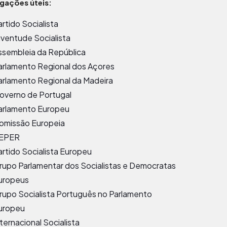
igações úteis:
artido Socialista
uventude Socialista
ssembleia da República
arlamento Regional dos Açores
arlamento Regional da Madeira
overno de Portugal
arlamento Europeu
omissão Europeia
EPER
artido Socialista Europeu
rupo Parlamentar dos Socialistas e Democratas
uropeus
rupo Socialista Português no Parlamento
uropeu
nternacional Socialista