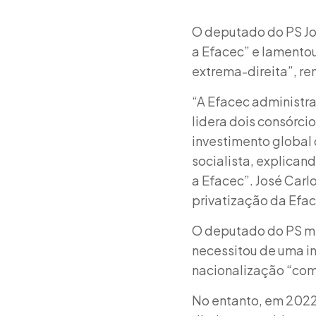
O deputado do PS Jos
a Efacec” e lamentou
extrema-direita”, r
“A Efacec administra 
lidera dois consórc
investimento global 
socialista, explican
a Efacec”. José Carl
privatização da Efac
O deputado do PS me
necessitou de uma in
nacionalização “com
No entanto, em 2022