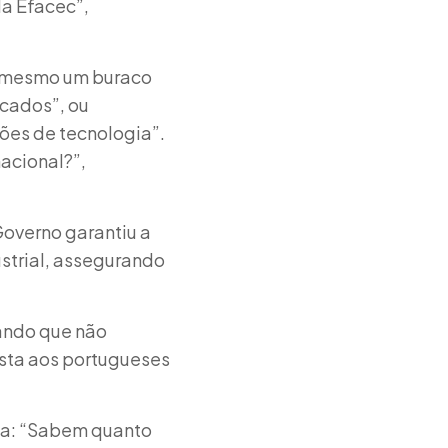
la Efacec”,
á mesmo um buraco
icados”, ou
ões de tecnologia”.
acional?”,
Governo garantiu a
strial, assegurando
mando que não
sta aos portugueses
ata: “Sabem quanto