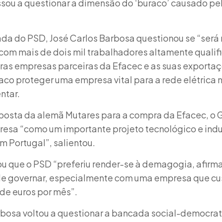
assou a questionar a dimensão do ‘buraco’ causado pe
ada do PSD, José Carlos Barbosa questionou se “ser
com mais de dois mil trabalhadores altamente qualif
ras empresas parceiras da Efacec e as suas exportaç
o proteger uma empresa vital para a rede elétrica n
ntar.
oposta da alemã Mutares para a compra da Efacec, o 
sa “como um importante projeto tecnológico e indu
m Portugal”, salientou.
ou que o PSD “preferiu render-se à demagogia, afir
 de governar, especialmente com uma empresa que cu
de euros por mês”.
arbosa voltou a questionar a bancada social-democr