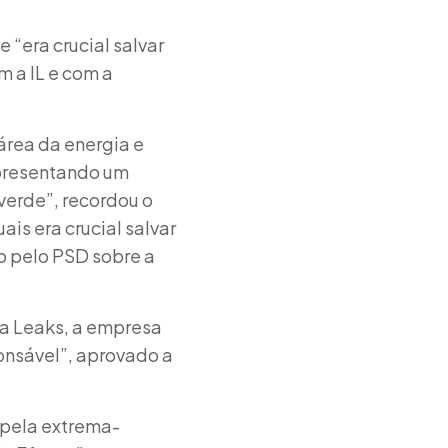
“era crucial salvar
m a IL e com a
 área da energia e
epresentando um
verde”, recordou o
is era crucial salvar
o pelo PSD sobre a
a Leaks, a empresa
onsável”, aprovado a
 pela extrema-