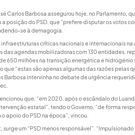
é Carlos Barbosa assegurou hoje, no Parlamento, que 
 a posição do PSD, que “prefere disputar os votos co
endendo-se à demagogia.
infraestruturas críticas nacionais e internacionais na
ios das agendas mobilizadoras com 130 entidades, r
de 650 milhões na transição energética e hidrogénio 
do que “estas são apenas algumas das razões pelas qua
os Barbosa intervinha no debate de urgência requerid
ec.
ncionou que, “em 2020, após o escândalo do Luand
tervenção estatal”, tendo o Governo, “de forma resp
 o apoio do PSD na época”, vincou.
, surge um “PSD menos responsável”. “Impulsionado