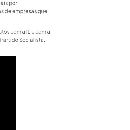
ais por
nas de empresas que
otos com a IL e com a
Partido Socialista,