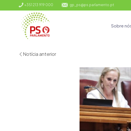
+351 213 919 000
gp_ps@ps.parlamento.pt
Sobre nó
Notícia anterior