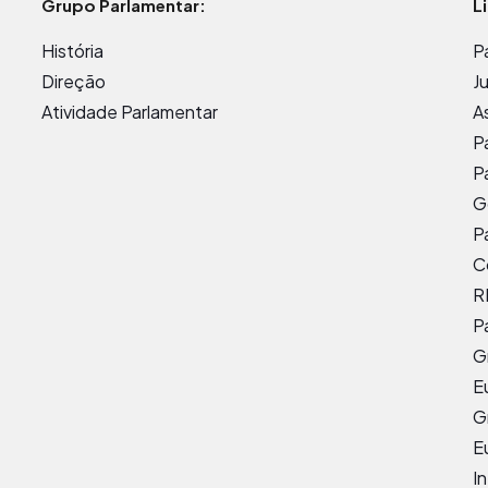
Grupo Parlamentar:
L
História
P
Direção
J
Atividade Parlamentar
A
P
P
G
P
C
R
P
G
E
G
E
I