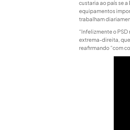
custaria ao país se 
equipamentos import
trabalham diariamen
“Infelizmente o PSD 
extrema-direita, que
reafirmando “com con