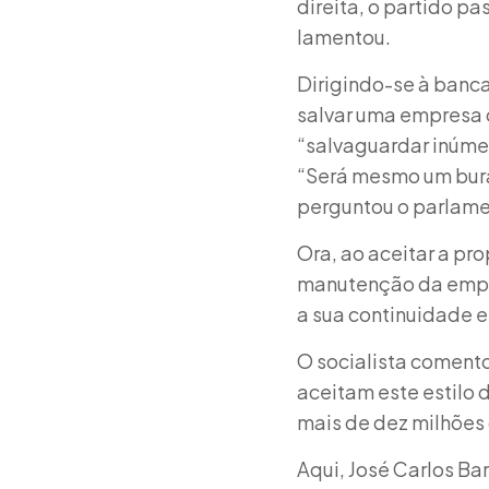
direita, o partido p
lamentou.
Dirigindo-se à banc
salvar uma empresa 
“salvaguardar inúme
“Será mesmo um burac
perguntou o parlame
Ora, ao aceitar a pr
manutenção da empre
a sua continuidade e
O socialista coment
aceitam este estilo
mais de dez milhões 
Aqui, José Carlos B