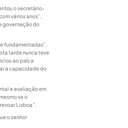
entou o secretário-
com vários anos”,
de governação do
s e fundamentadas”,
esta tarde nunca teve
ciou ao país a
çar a capacidade do
ntal e avaliação em
 mesmo se o
revoar Lisboa”.
que o senhor