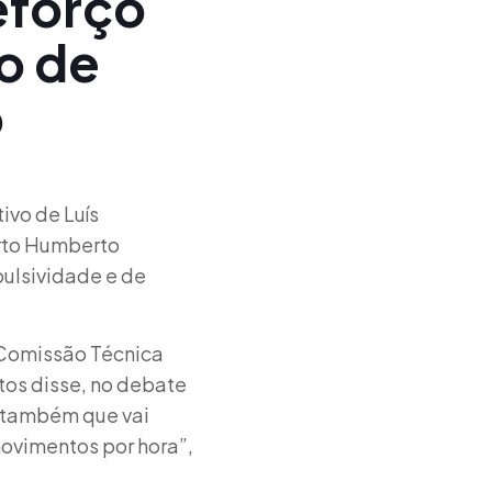
eforço
o de
o
ivo de Luís
rto Humberto
ulsividade e de
 Comissão Técnica
tos disse, no debate
u também que vai
ovimentos por hora”,