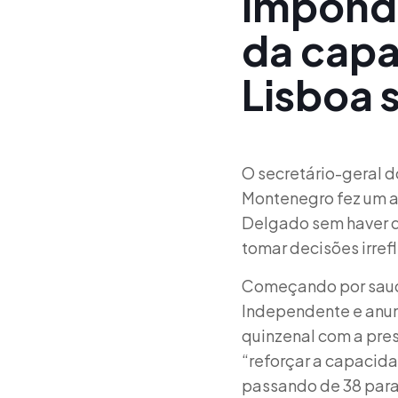
imponde
da capa
Lisboa 
O secretário-geral d
Montenegro fez um a
Delgado sem haver q
tomar decisões irref
Começando por sauda
Independente e anun
quinzenal com a pre
“reforçar a capacid
passando de 38 para