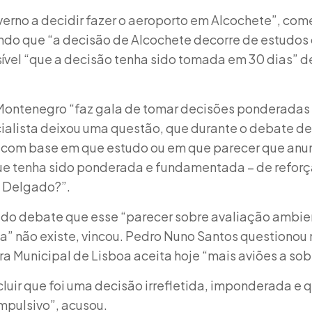
overno a decidir fazer o aeroporto em Alcochete”, com
ndo que “a decisão de Alcochete decorre de estudos 
sível “que a decisão tenha sido tomada em 30 dias” 
 Montenegro “faz gala de tomar decisões ponderada
ocialista deixou uma questão, que durante o debate d
i com base em que estudo ou em que parecer que anun
ue tenha sido ponderada e fundamentada – de refor
 Delgado?”.
do debate que esse “parecer sobre avaliação ambie
a” não existe, vincou. Pedro Nuno Santos questionou
 Municipal de Lisboa aceita hoje “mais aviões a sob
luir que foi uma decisão irrefletida, imponderada e 
impulsivo”, acusou.