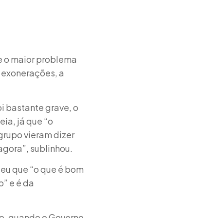
e o maior problema
s exonerações, a
i bastante grave, o
ia, já que “o
grupo vieram dizer
agora”, sublinhou.
deu que “o que é bom
o” e é da
to, quando o Governo