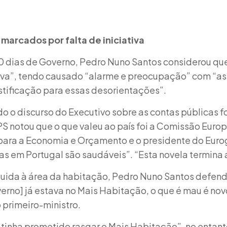
marcados por falta de iniciativa
30 dias de Governo, Pedro Nuno Santos considerou qu
iativa”, tendo causado “alarme e preocupação” com “a
stificação para essas desorientações”.
 o discurso do Executivo sobre as contas públicas fo
PS notou que o que valeu ao país foi a Comissão Europe
para a Economia e Orçamento e o presidente do Euro
as em Portugal são saudáveis”. “Esta novela termina 
uida à área da habitação, Pedro Nuno Santos defen
rno] já estava no Mais Habitação, o que é mau é nov
 primeiro-ministro.
 tinha prometido rasgar o Mais Habitação”, no entan