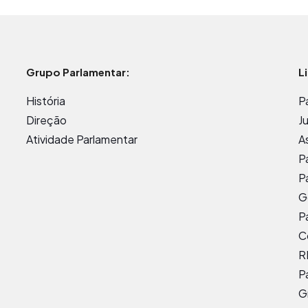
Grupo Parlamentar:
L
História
P
Direção
J
Atividade Parlamentar
A
P
P
G
P
C
R
P
G