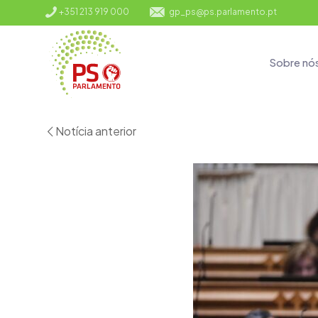
+351 213 919 000
gp_ps@ps.parlamento.pt
Sobre nó
Notícia anterior