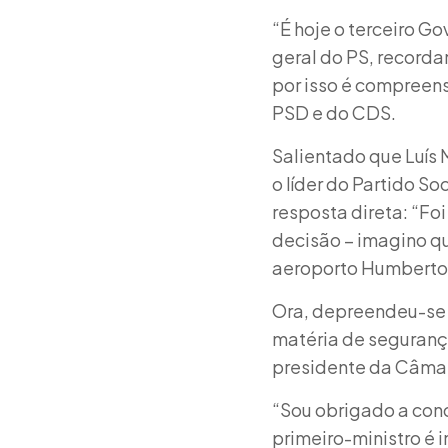
“É hoje o terceiro G
geral do PS, recorda
por isso é compreen
PSD e do CDS.
Salientado que Luís
o líder do Partido S
resposta direta: “Fo
decisão – imagino q
aeroporto Humberto
Ora, depreendeu-se 
matéria de seguranç
presidente da Câmara
“Sou obrigado a conc
primeiro-ministro é 