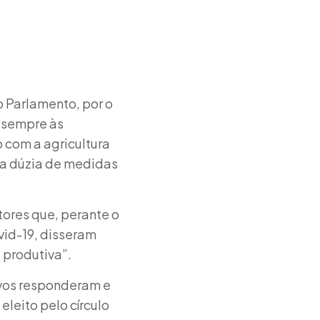
 Parlamento, por o
o sempre às
 com a agricultura
ia dúzia de medidas
ores que, perante o
vid-19, disseram
 produtiva”.
tivos responderam e
leito pelo círculo