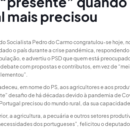
o “presente” quando
l mais precisou
o Socialista Pedro do Carmo congratulou-se hoje, no
judado o país durante a crise pandémica, respondend
ulação, e advertiu o PSD que quem está preocupado
debate com propostas e contributos, em vez de “me
plementou”.
deceu, em nome do PS, aos agricultores e aos produt
nte” desafio de há décadas devido à pandemia de Co
Portugal precisou do mundo rural, da sua capacidade
ior, a agricultura, a pecuária e outros setores produ
cessidades dos portugueses”, felicitou o deputado e