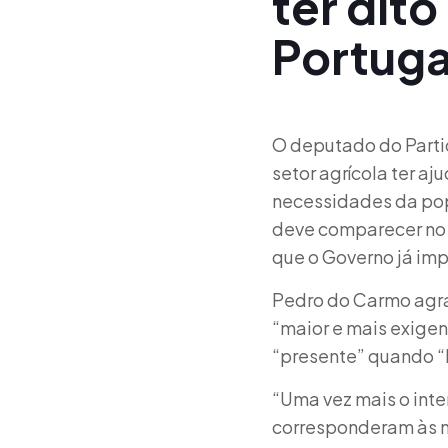
ter dit
Portuga
O deputado do Partid
setor agrícola ter a
necessidades da pop
deve comparecer no 
que o Governo já im
Pedro do Carmo agra
“maior e mais exige
“presente” quando “
“Uma vez mais o inter
corresponderam às ne