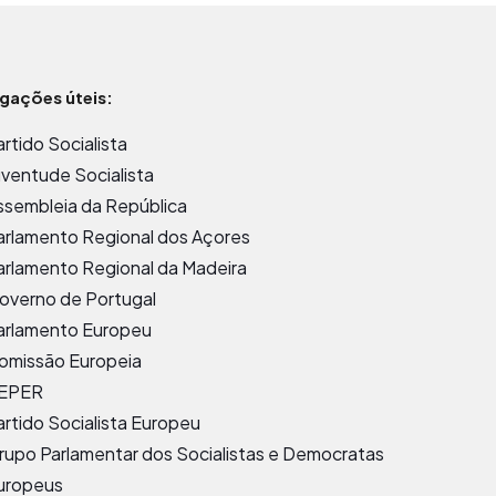
igações úteis:
artido Socialista
uventude Socialista
ssembleia da República
arlamento Regional dos Açores
arlamento Regional da Madeira
overno de Portugal
arlamento Europeu
omissão Europeia
EPER
artido Socialista Europeu
rupo Parlamentar dos Socialistas e Democratas
uropeus