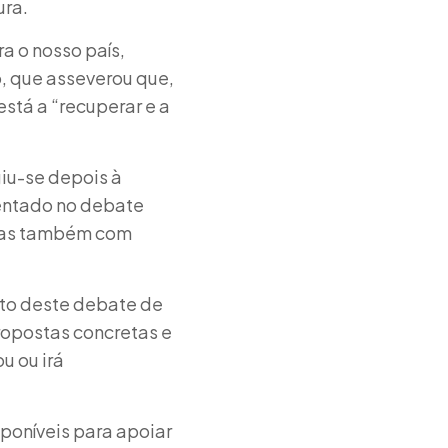
ura.
a o nosso país,
, que asseverou que,
stá a “recuperar e a
iu-se depois à
entado no debate
 mas também com
nto deste debate de
propostas concretas e
u ou irá
poníveis para apoiar