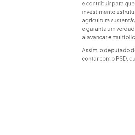
e contribuir para qu
investimento estrut
agricultura sustentá
e garanta um verdad
alavancar e multipli
Assim, o deputado d
contar com o PSD, o