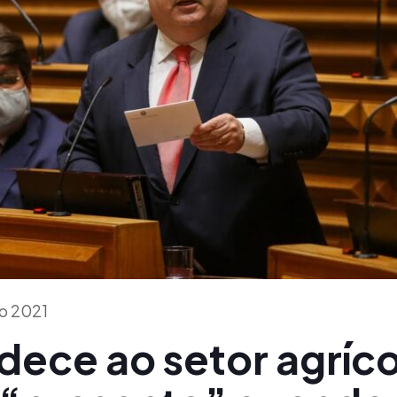
ço 2021
dece ao setor agríco