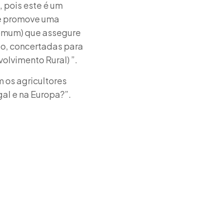
, pois este é um
 e promove uma
Comum) que assegure
ão, concertadas para
olvimento Rural) ”.
 os agricultores
al e na Europa?”.