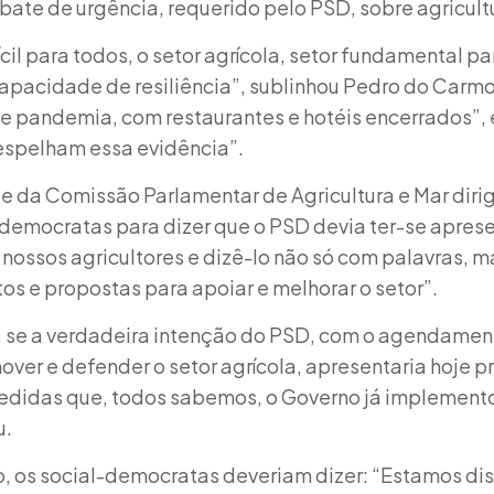
bate de urgência, requerido pelo PSD, sobre agricult
il para todos, o setor agrícola, setor fundamental par
apacidade de resiliência”, sublinhou Pedro do Carmo
pandemia, com restaurantes e hotéis encerrados”, e
 espelham essa evidência”.
 da Comissão Parlamentar de Agricultura e Mar dirig
democratas para dizer que o PSD devia ter-se apres
 nossos agricultores e dizê-lo não só com palavras,
os e propostas para apoiar e melhorar o setor”.
, se a verdadeira intenção do PSD, com o agendame
over e defender o setor agrícola, apresentaria hoje 
edidas que, todos sabemos, o Governo já implemento
u.
, os social-democratas deveriam dizer: “Estamos dis