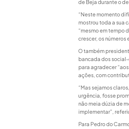
de Beja durante o de
“Neste momento difíc
mostrou toda a sua c
“mesmo em tempo de 
crescer, os números
O também presidente
bancada dos social-
para agradecer “aos
ações, com contribut
“Mas sejamos claros
urgência, fosse prom
não meia dúzia de m
implementar”, referi
Para Pedro do Carmo