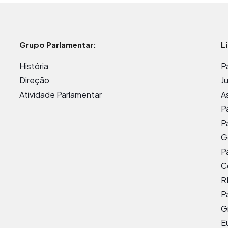
Grupo Parlamentar:
L
História
P
Direção
J
Atividade Parlamentar
A
P
P
G
P
C
R
P
G
E