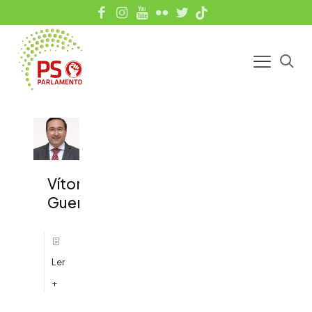
Vítor
Guerreiro
Ler
+